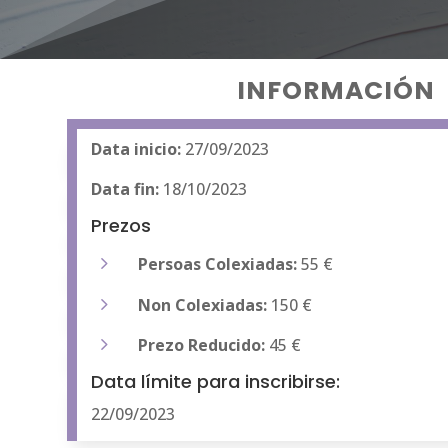
INFORMACIÓN
Data inicio:
27/09/2023
Data fin:
18/10/2023
Prezos
5
Persoas Colexiadas:
55 €
5
Non Colexiadas:
150 €
5
Prezo Reducido:
45 €
Data límite para inscribirse:
22/09/2023