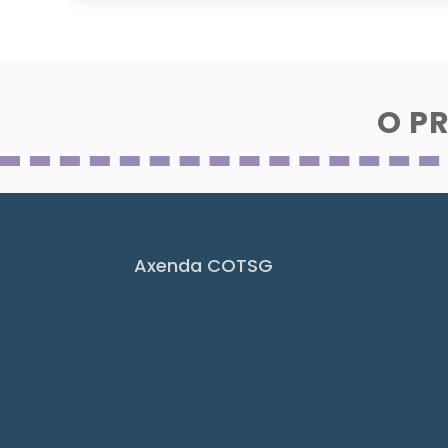
O P
Axenda COTSG