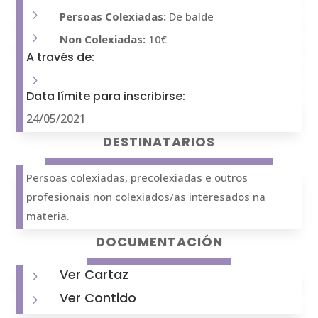
5
Persoas Colexiadas:
De balde
5
Non Colexiadas:
10€
A través de:
5
Data límite para inscribirse:
24/05/2021
DESTINATARIOS
Persoas colexiadas, precolexiadas e outros
profesionais non colexiados/as interesados na
materia.
DOCUMENTACIÓN
Ver Cartaz
5
Ver Contido
5