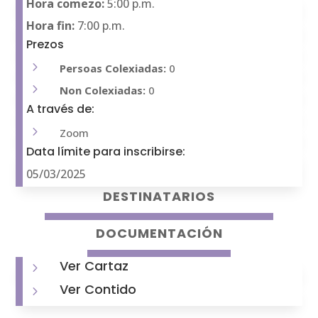
Hora comezo:
5:00 p.m.
Hora fin:
7:00 p.m.
Prezos
5
Persoas Colexiadas:
0
5
Non Colexiadas:
0
A través de:
5
Zoom
Data límite para inscribirse:
05/03/2025
DESTINATARIOS
DOCUMENTACIÓN
Ver Cartaz
5
Ver Contido
5