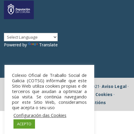
Powered by
Translate
Colexio Oficial de Traballo Social de
Galicia (COTSG) infórmalle que este
Sitio Web utiliza cookies propias e de
Colexio Oficial de Traballo Social de Galicia 2021·
Aviso Legal
·
terceiros que axudan a optimizar a
Política de privacidade
·
Política de Cookies
·
súa visita. Se continúa navegando
por este Sitio Web, consideramos
Reclamacións, queixas e suxestións
que acepta o seu uso
Configuración das Cookies
ACEPTO